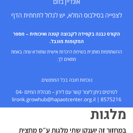
אונליין בזום
לצפייה בסילבוס המלא, יש לגלול לתחתית הדף
הקורס נבנה בקפידה לקבוצה קטנה ואיכותית – מספר
המקומות מוגבל.
ההשתתפות מותנית בשיחת היכרות אישית שתוודא שזה באמת
מתאים לך
.
נוכחות חובה בכל המפגשים.
לפרטים ניתן ליצור קשר עם לירון – מנהלת המיזם 04-
8575216 | lironk.growhub@hapaotcenter.org.il
מלגות
במחזור זה יוענקו שתי מלגות ע״ס מחצית